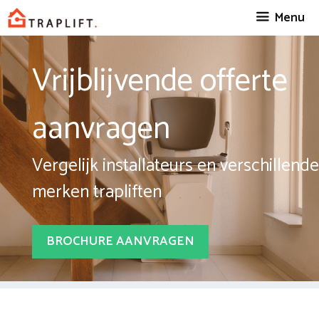
Spring
Menu
naar
inhoud
Vrijblijvende offerte
aanvragen
Vergelijk installateurs en verschillende
merken trapliften
BROCHURE AANVRAGEN