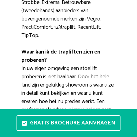
Strobbe, Extrema. Betrouwbare
(tweedehands) aanbieders van
bovengenoemde merken zijn Vegro,
PractiComfort, 123traplift, RecentLift,
TipTop.
Waar kan ik de trapliften zien en
proberen?
In uw eigen omgeving een stoellift
proberen is niet haalbaar. Door het hele
land zijn er gelukkig showrooms waar u ze
in detail kunt bekijken en waar u kunt
ervaren hoe het nu precies werkt. Een
professionele adviseur kan u helpen met
het vinden van een fijne huislift. Daarnaast
GRATIS BROCHURE AANVRAGEN
bestaat de mogelijkheid voor een
thuisdemonstratie. Een medewerker komt