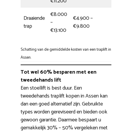
€11.200
€8.000
Draaiende
€4.900 –
–
5,5 uur
trap
€9.800
€13.100
Schatting van de gemiddelde kosten van een traplift in
Assen.
Tot wel 60% besparen met een
tweedehands lift
Een stoellift is best duur. Een
tweedehands traplift kopen in Assen kan
dan een goed alternatief zijn. Gebruikte
types worden gereviseerd en bieden ook
gewoon garantie. Daarmee bespaart u
gemakkelijk 30% – 50% vergeleken met