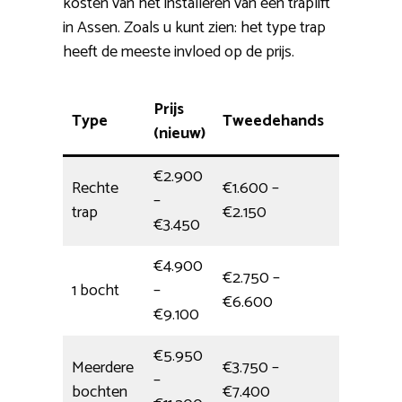
kosten van het installeren van een traplift
in Assen. Zoals u kunt zien: het type trap
heeft de meeste invloed op de prijs.
Prijs
Type
Tweedehands
Installat
(nieuw)
€2.900
Rechte
€1.600 –
–
3,5 uur
trap
€2.150
€3.450
€4.900
€2.750 –
1 bocht
–
halve da
€6.600
€9.100
€5.950
Meerdere
€3.750 –
–
6 uur
bochten
€7.400