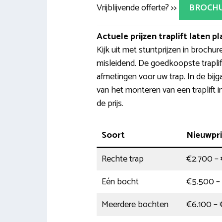
Vrijblijvende offerte? >>
BROCH
Actuele prijzen traplift laten p
Kijk uit met stuntprijzen in brochur
misleidend. De goedkoopste trapli
afmetingen voor uw trap. In de bij
van het monteren van een traplift i
de prijs.
Soort
Nieuwpri
Rechte trap
€2.700 –
Eén bocht
€5.500 –
Meerdere bochten
€6.100 –