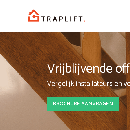
Spring
naar
inhoud
Vrijblijvende o
Vergelijk installateurs en v
BROCHURE AANVRAGEN