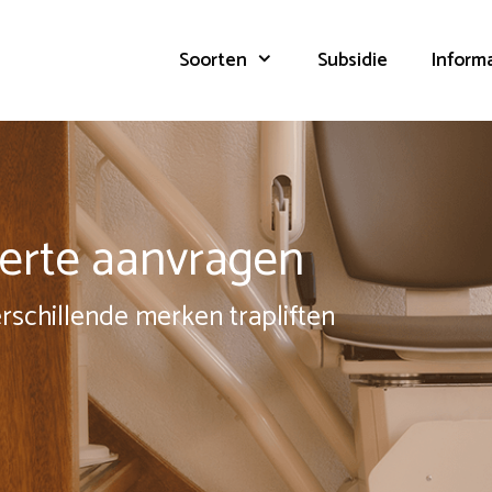
Soorten
Subsidie
Inform
fferte aanvragen
erschillende merken trapliften