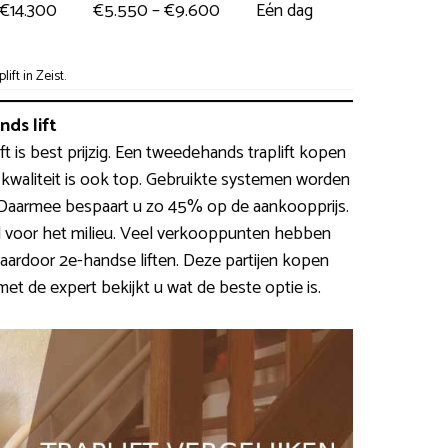
 €14.300
€5.550 – €9.600
Eén dag
ft in Zeist.
ds lift
ift is best prijzig. Een tweedehands traplift kopen
e kwaliteit is ook top. Gebruikte systemen worden
g. Daarmee bespaart u zo 45% op de aankoopprijs.
ed voor het milieu. Veel verkooppunten hebben
aardoor 2e-handse liften. Deze partijen kopen
met de expert bekijkt u wat de beste optie is.