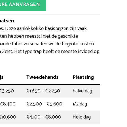
URE AANVRAGEN
laatsen
es. Deze aanlokkelijke basisprijzen zijn vaak
ften hebben meestal niet de geschikte
gaande tabel verschaffen we de begrote kosten
n Zeist. Het type trap heeft de meeste invloed op
js
Tweedehands
Plaatsing
 €3.250
€1.650 – €2.250
halve dag
 €8.400
€2.500 – €5.600
1/2 dag
 €10.600
€4.100 – €8.000
Hele dag