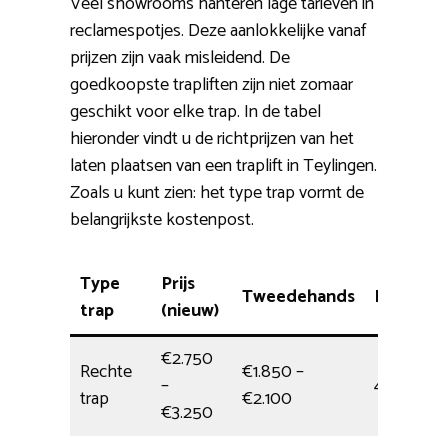
Veel showrooms hanteren lage tarieven in
reclamespotjes. Deze aanlokkelijke vanaf
prijzen zijn vaak misleidend. De
goedkoopste trapliften zijn niet zomaar
geschikt voor elke trap. In de tabel
hieronder vindt u de richtprijzen van het
laten plaatsen van een traplift in Teylingen.
Zoals u kunt zien: het type trap vormt de
belangrijkste kostenpost.
Type
Prijs
Tweedehands
Plaatsin
trap
(nieuw)
€2.750
Rechte
€1.850 –
–
4,5 uur
trap
€2.100
€3.250