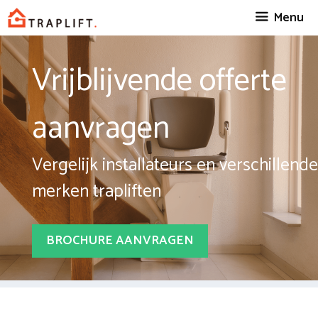
Spring
Menu
naar
inhoud
Vrijblijvende offerte
aanvragen
Vergelijk installateurs en verschillende
merken trapliften
BROCHURE AANVRAGEN