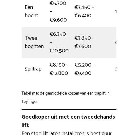
€5.300
Eén
€3.450 –
–
1/2 dag
bocht
€6.400
€9.600
€6.350
Twee
€3.850 –
–
6,5 uur
bochten
€7.600
€10.500
€8.150 –
€5.200 –
Spiltrap
5,5 uur
€12.800
€9.400
Tabel met de gemiddelde kosten van een traplift in
Teylingen.
Goedkoper uit met een tweedehands
lift
Een stoellift laten installeren is best duur.