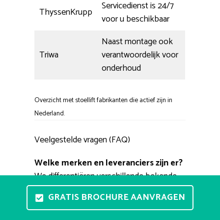
Servicedienst is 24/7
ThyssenKrupp
voor u beschikbaar
Naast montage ook
Triwa
verantwoordelijk voor
onderhoud
Overzicht met stoellift fabrikanten die actief zijn in
Nederland.
Veelgestelde vragen (FAQ)
Welke merken en leveranciers zijn er?
We differentiëren verschillende bekende
producenten De meest bekende zijn
GRATIS BROCHURE AANVRAGEN
Stannah, Handicare, Acorn, Otolift, en
ThyssenKrupp. Daarnaast worden er ook