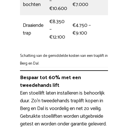
–
5,5 uur
bochten
€7.000
€10.600
€8.350
Draaiende
€4.750 –
–
Hele da
trap
€9.100
€12.100
Schatting van de gemiddelde kosten van een traplift in
Berg en Dal.
Bespaar tot 60% met een
tweedehands lift
Een stoellift laten installeren is behoorlijk
duur. Zo’n tweedehands traplift kopen in
Berg en Dal is voordelig en net zo veilig.
Gebruikte stoelliften worden uitgebreide
getest en worden onder garantie geleverd.