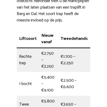
overzicht hieronder treft u de marktprijzen
van het laten plaatsen van een traplift in
Berg en Dal. Het soort trap heeft de
meeste invloed op de prijs.
Nieuw
Liftsoort
Tweedehands
Installa
vanaf
€2.750
Rechte
€1.700 –
–
1/2 dag
trap
€2.250
€3.250
€5.400
€2.500 –
1 bocht
–
4,5 uur
€6.600
€9.100
€5.800
Twee
€3.650 –