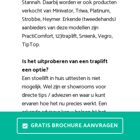
Stannah. Daarbij worden er ook producten
verkocht van Minivator, Triwa, Platinum,
Strobbe, Heymer. Erkende (tweedehands)
aanbieders van deze modellen zijn
PractiComfort, 123traplift, Smienk, Vegro,
TipTop.
Is het uitproberen van een traplift
een optie?
Een stoellift in huis uittesten is niet
mogelijk. Wel zijn er showrooms voor
directe tips / adviezen en waar u kunt
ervaren hoe het nu precies werkt. Een
erkende adviseur kan u helpen bij het
uitkiezen van een fijne huislift. Tevens kunt
GRATIS BROCHURE AANVRAGEN
u een aanvraag doen voor een
thuisdemonstratie. Een expert maakt een