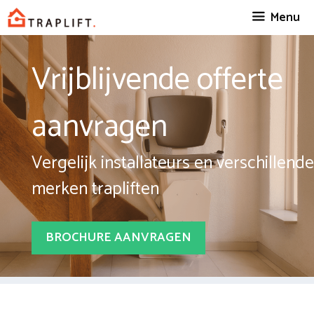
Spring
Menu
naar
inhoud
Vrijblijvende offerte
aanvragen
Vergelijk installateurs en verschillende
merken trapliften
BROCHURE AANVRAGEN