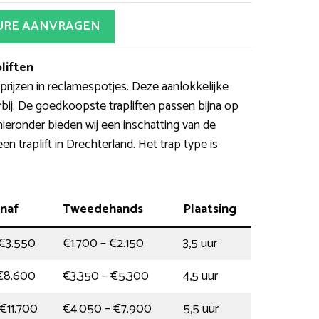
URE AANVRAGEN
liften
ijzen in reclamespotjes. Deze aanlokkelijke
rbij. De goedkoopste trapliften passen bijna op
hieronder bieden wij een inschatting van de
n traplift in Drechterland. Het trap type is
naf
Tweedehands
Plaatsing
 €3.550
€1.700 – €2.150
3,5 uur
 €8.600
€3.350 – €5.300
4,5 uur
€11.700
€4.050 – €7.900
5,5 uur