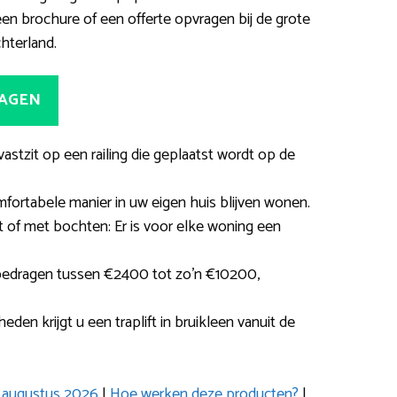
 brochure of een offerte opvragen bij de grote
chterland.
RAGEN
 vastzit op een railing die geplaatst wordt op de
rtabele manier in uw eigen huis blijven wonen.
t of met bochten: Er is voor elke woning een
bedragen tussen €2400 tot zo’n €10200,
n krijgt u een traplift in bruikleen vanuit de
ft augustus 2026
|
Hoe werken deze producten?
|