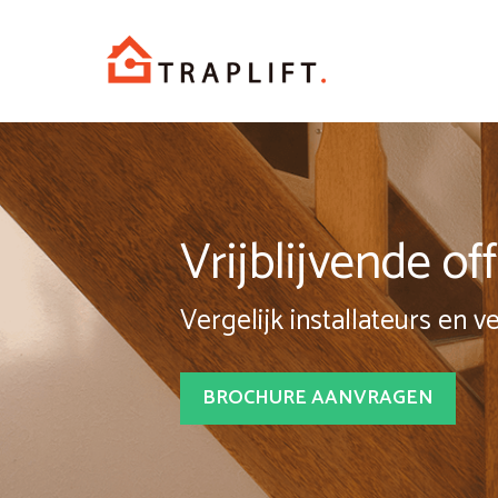
Spring
naar
inhoud
Vrijblijvende o
Vergelijk installateurs en v
BROCHURE AANVRAGEN