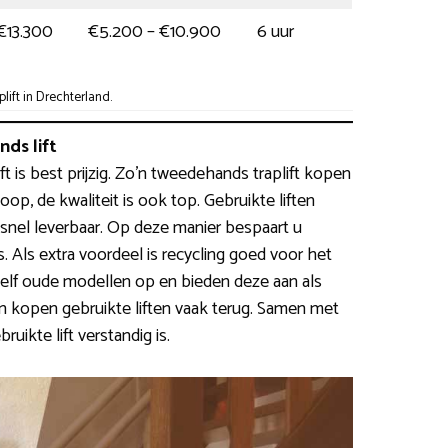
€13.300
€5.200 – €10.900
6 uur
ift in Drechterland.
ds lift
ift is best prijzig. Zo’n tweedehands traplift kopen
oop, de kwaliteit is ook top. Gebruikte liften
 snel leverbaar. Op deze manier bespaart u
Als extra voordeel is recycling goed voor het
zelf oude modellen op en bieden deze aan als
en kopen gebruikte liften vaak terug. Samen met
uikte lift verstandig is.