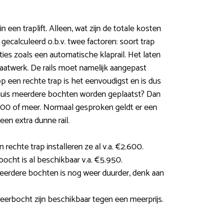
n een traplift. Alleen, wat zijn de totale kosten
t gecalculeerd o.b.v. twee factoren: soort trap
ies zoals een automatische klaprail. Het laten
 maatwerk. De rails moet namelijk aangepast
op een rechte trap is het eenvoudigst en is dus
huis meerdere bochten worden geplaatst? Dan
00 of meer. Normaal gesproken geldt er een
en extra dunne rail.
 rechte trap installeren ze al v.a. €2.600.
 bocht is al beschikbaar v.a. €5.950.
erdere bochten is nog weer duurder, denk aan
eerbocht zijn beschikbaar tegen een meerprijs.