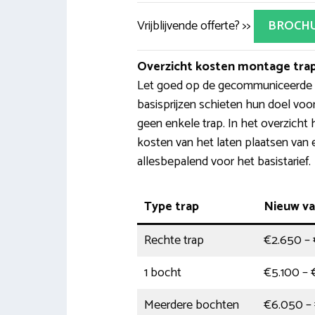
Vrijblijvende offerte? >>
BROCH
Overzicht kosten montage trap
Let goed op de gecommuniceerde pr
basisprijzen schieten hun doel voo
geen enkele trap. In het overzicht 
kosten van het laten plaatsen van ee
allesbepalend voor het basistarief.
Type trap
Nieuw va
Rechte trap
€2.650 –
1 bocht
€5.100 –
Meerdere bochten
€6.050 – 