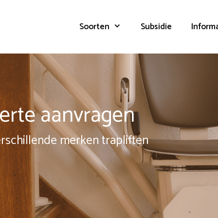
Soorten
Subsidie
Inform
fferte aanvragen
erschillende merken trapliften